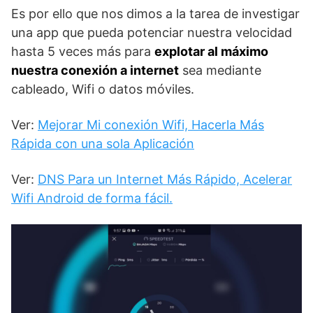
Es por ello que nos dimos a la tarea de investigar
una app que pueda potenciar nuestra velocidad
hasta 5 veces más para
explotar al máximo
nuestra conexión a internet
sea mediante
cableado, Wifi o datos móviles.
Ver:
Mejorar Mi conexión Wifi, Hacerla Más
Rápida con una sola Aplicación
Ver:
DNS Para un Internet Más Rápido, Acelerar
Wifi Android de forma fácil.